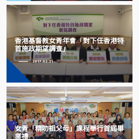
香港基督教女青年會「對下任香港特
香港基督教女青年會「對下任香港
首施政期望調查」
特首施政期望調查」
2017.02.21
女青「精叻祖父母」課程舉行首屆
女青「精叻祖父母」課程舉行首屆畢
畢業禮
業禮