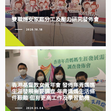
雙職婦女家庭分工及壓力研究發佈
會
雙職婦女家庭分工及壓力研究發佈會
2020.10.18
香港基督教女青年會 發佈年青媽媽
生涯發展需要調查 年青媽媽生活條
件艱難 但有更高工作及學習動機
香港基督教女青年會 發佈年青媽
媽生涯發展需要調查 年青媽媽生
2020.05.04