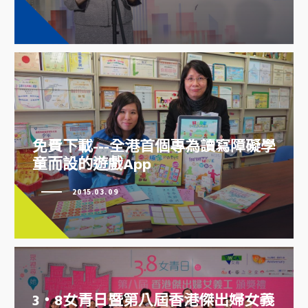
免費下載---全港首個專為讀寫障礙
免費下載---全港首個專為讀寫障礙學
學童而設的遊戲App
童而設的遊戲App
2015.03.09
3‧8女青日暨第八屆香港傑出婦女義