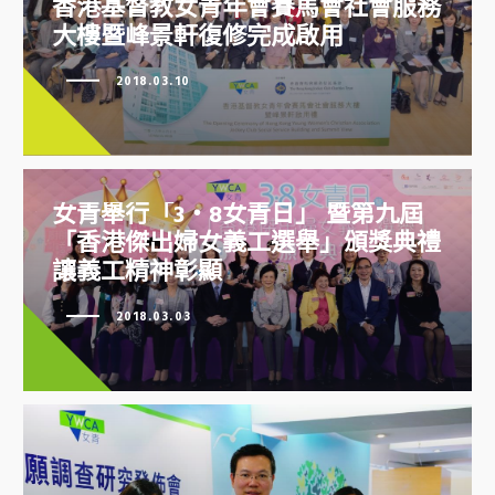
香港基督教女青年會賽馬會社會服務
香港基督教女青年會賽馬會社會服
大樓暨峰景軒復修完成啟用
務大樓暨峰景軒復修完成啟用
2018.03.10
女青舉行「3‧8女青日」 暨第九屆
「香港傑出婦女義工選舉」頒獎典禮
讓義工精神彰顯
2018.03.03
女青舉行「3‧8女青日」 暨第九
屆「香港傑出婦女義工選舉」頒獎
典禮 讓義工精神彰顯