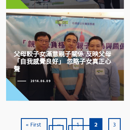
父母較子女滿意親子關係 反映父母
「自我感覺良好」 忽略子女真正心
父母較子女滿意親子關係 反映父
聲
母「自我感覺良好」 忽略子女真
正心聲
2014.06.09
First page
Previous page
Page
Current page
Page
« First
‹‹
1
2
3
Pagination