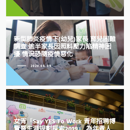
活條件艱難 但有更高工作及學習
動機
新型肺炎疫情下(幼兒)家長 育兒困難
調查 逾半家長因照料壓力陷精神困
擾 情況恐隨疫情惡化
2020.04.09
新型肺炎疫情下(幼兒)家長 育兒困
難調查 逾半家長因照料壓力陷精
神困擾 情況恐隨疫情惡化
女青「Say YES To Work 青年招聘博
覽暨生涯規劃探索2019」 為年青人