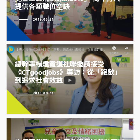
提供各類職位空缺
女青「Say YES To Work 青年招聘
博覽暨生涯規劃探索2019」 為年
2019.05.21
青人提供各類職位空缺
總幹事楊建霞獲社聯邀請接受
《CTgoodjobs》專訪：從「跑數」
到追求社會效益
2018.09.11
總幹事楊建霞獲社聯邀請接受
《CTgoodjobs》專訪：從「跑
數」到追求社會效益