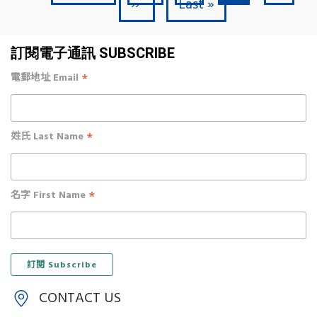
Next page
Last page
››
Last »
訂閱電子通訊 SUBSCRIBE
*
電郵地址 Email
*
姓氏 Last Name
*
名字 First Name
CONTACT US