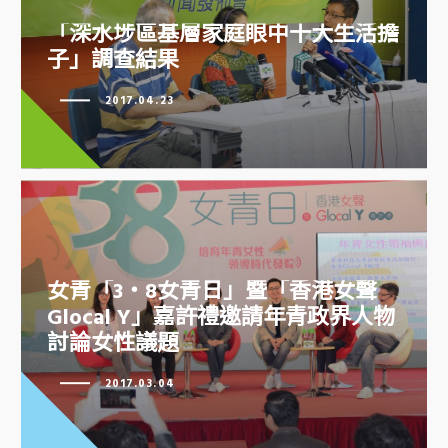
「深水埗區基層家庭眼中十大生活
「深水埗區基層家庭眼中十大生活擔
擔子」調查結果
子」調查結果
2017.04.23
女青「3‧8女青日」暨「香港女聲
Glocal Y」嘉許禮邀請年青政界人物
討論女性議題
女青「3‧8女青日」暨「香港女聲
Glocal Y」嘉許禮邀請年青政界人
2017.03.04
物討論女性議題