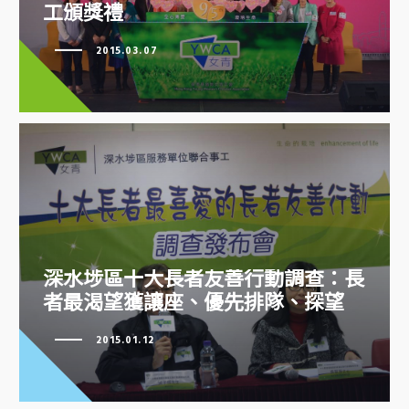
工頒獎禮
3‧8女青日暨第八屆香港傑出婦女
2015.03.07
義工頒獎禮
深水埗區十大長者友善行動調查：長
深水埗區十大長者友善行動調查：
者最渴望獲讓座、優先排隊、探望
長者最渴望獲讓座、優先排隊、探
望
2015.01.12