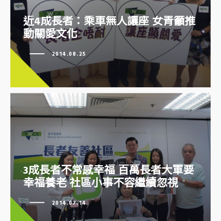
近4成長者：乘車無人讓座 女青籲
推動關愛文化
近4成長者：乘車無人讓座 女青籲推
動關愛文化
2014.08.25
3成長者不常感幸福 百萬長者大軍要
3成長者不常感幸福 百萬長者大軍
幸福養老 社區小事不容繼續忽視
要幸福養老 社區小事不容繼續忽
視
2014.07.14