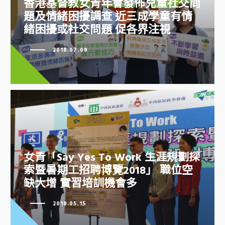
香港基督教女青年會發佈兒童社交問
題及情緒困擾調查 近三成學童有情
緒困擾或社交問題 促各界注視
2018.07.08
香港基督教女青年會發佈兒童社交
問題及情緒困擾調查 近三成學童
有情緒困擾或社交問題 促各界注
視
女青「Say Yes To Work 生涯規劃探
索暨暑期工招聘博覽2018」 職位空
女青「Say Yes To Work 生涯規劃
缺大增 實習培訓機會多
探索暨暑期工招聘博覽2018」 職
位空缺大增 實習培訓機會多
2018.05.15