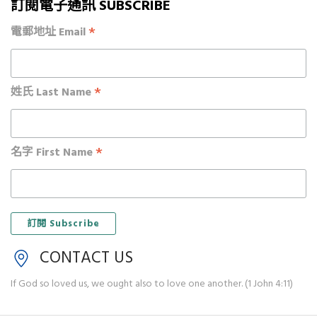
訂閱電子通訊 SUBSCRIBE
*
電郵地址 Email
*
姓氏 Last Name
*
名字 First Name
CONTACT US
If God so loved us, we ought also to love one another. (1 John 4:11)