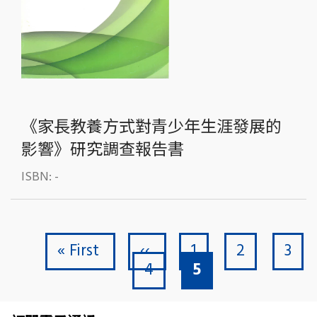
《家長教養方式對青少年生涯發展的
影響》研究調查報告書
ISBN: -
Publication Date:
2011.03
First page
Previous page
Page
Page
Pag
Pagination
« First
‹‹
1
2
3
Page
Current page
4
5