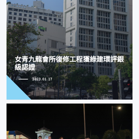
女青九龍會所復修工程獲綠建環評銀
級認證
2023.01.17
開篷巴士賀聖誕