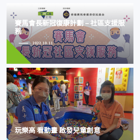
賽馬會長新冠復康計劃 – 社區支援服
務
2022.10.11
賽馬會長新冠復康計劃 – 社區支援
服務
玩樂高 看動畫 啟發兒童創意
玩樂高 看動畫 啟發兒童創意