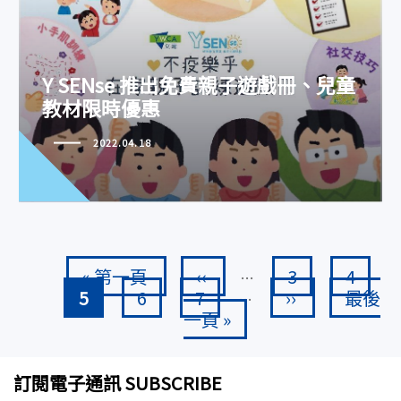
Y SENse 推出免費親子遊戲冊、兒
Y SENse 推出免費親子遊戲冊、兒童
童教材限時優惠
教材限時優惠
2022.04.18
Pagination
First page
Previous page
頁面
頁面
« 第一頁
‹‹
3
4
…
Current page
頁面
頁面
Next page
Last p
5
6
7
››
最後
…
一頁 »
訂閱電子通訊 SUBSCRIBE