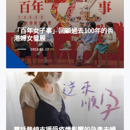
「百年女子事」回顧過去100年的
「百年女子事」回顧過去100年的香
香港婦女發展
港婦女發展
2022.05.17
電話熱線支援受疫情影響的孕產夫
婦
電話熱線支援受疫情影響的孕產夫婦