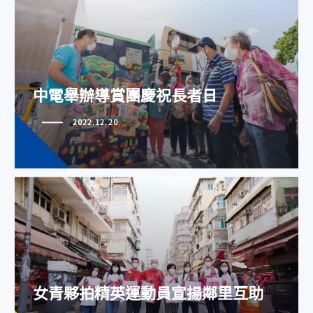
中電舉辦導賞團慶祝長者日
中電舉辦導賞團慶祝長者日
2022.12.20
女青夥拍精英運動員宣揚鄰里互助
女青夥拍精英運動員宣揚鄰里互助