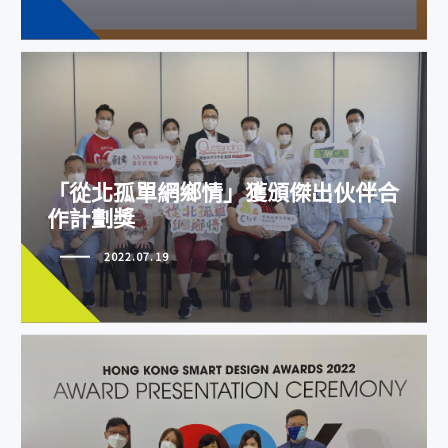
「從北孤單網鄉情」獲頒傑出伙伴
「從北孤單網鄉情」獲頒傑出伙伴合
合作計劃獎
作計劃獎
2022.07.19