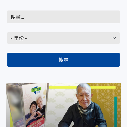
逛「佳」捐款幫助基層長者