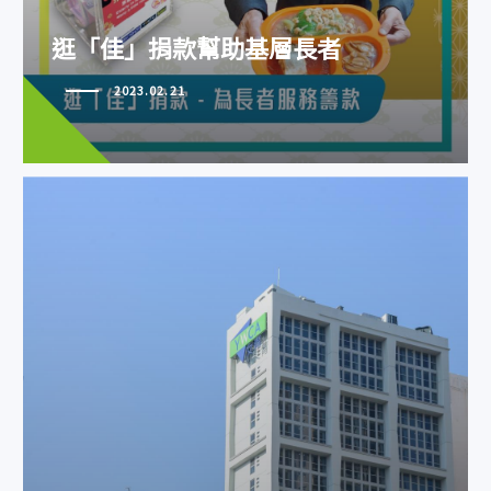
逛「佳」捐款幫助基層長者
2023.02.21
女青九龍會所復修工程獲綠建環評
銀級認證