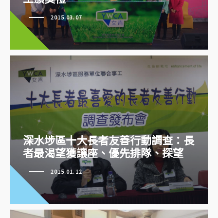
3‧8女青日暨第八屆香港傑出婦女
2015.03.07
義工頒獎禮
深水埗區十大長者友善行動調查：長
深水埗區十大長者友善行動調查：
者最渴望獲讓座、優先排隊、探望
長者最渴望獲讓座、優先排隊、探
望
2015.01.12