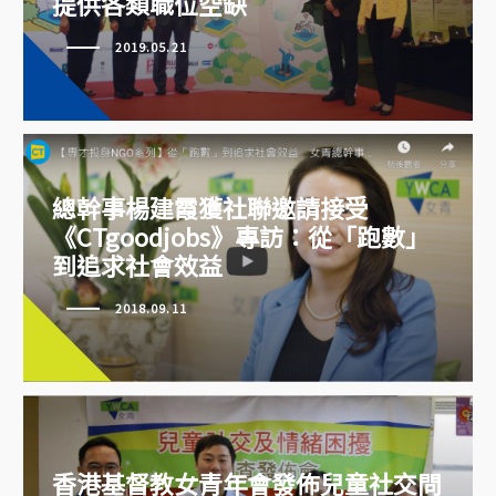
提供各類職位空缺
女青「Say YES To Work 青年招聘
博覽暨生涯規劃探索2019」 為年
2019.05.21
青人提供各類職位空缺
總幹事楊建霞獲社聯邀請接受
《CTgoodjobs》專訪：從「跑數」
到追求社會效益
2018.09.11
總幹事楊建霞獲社聯邀請接受
《CTgoodjobs》專訪：從「跑
數」到追求社會效益
香港基督教女青年會發佈兒童社交問