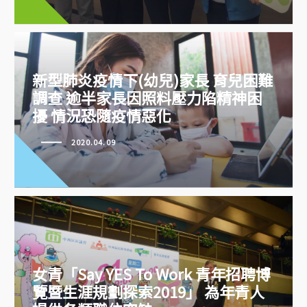
動機
新型肺炎疫情下(幼兒)家長 育兒困難
調查 逾半家長因照料壓力陷精神困
擾 情況恐隨疫情惡化
2020.04.09
新型肺炎疫情下(幼兒)家長 育兒困
難調查 逾半家長因照料壓力陷精
神困擾 情況恐隨疫情惡化
女青「Say YES To Work 青年招聘博
覽暨生涯規劃探索2019」 為年青人