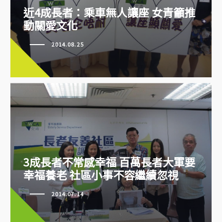
推動關愛文化
近4成長者：乘車無人讓座 女青籲推
動關愛文化
2014.08.25
3成長者不常感幸福 百萬長者大軍要
3成長者不常感幸福 百萬長者大軍
幸福養老 社區小事不容繼續忽視
要幸福養老 社區小事不容繼續忽
視
2014.07.14