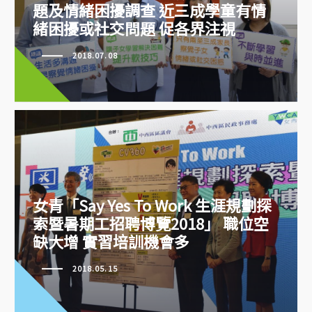
題及情緒困擾調查 近三成學童有情
緒困擾或社交問題 促各界注視
2018.07.08
香港基督教女青年會發佈兒童社交
問題及情緒困擾調查 近三成學童
有情緒困擾或社交問題 促各界注
視
女青「Say Yes To Work 生涯規劃探
索暨暑期工招聘博覽2018」 職位空
女青「Say Yes To Work 生涯規劃
缺大增 實習培訓機會多
探索暨暑期工招聘博覽2018」 職
位空缺大增 實習培訓機會多
2018.05.15