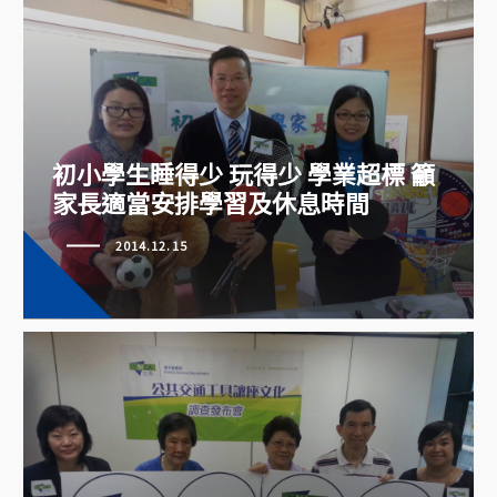
初小學生睡得少 玩得少 學業超標
籲家長適當安排學習及休息時間
初小學生睡得少 玩得少 學業超標 籲
家長適當安排學習及休息時間
2014.12.15
近4成長者：乘車無人讓座 女青籲