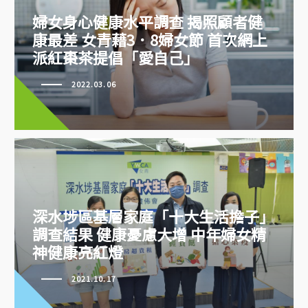
婦女身心健康水平調查 揭照顧者健
康最差 女青藉3．8婦女節 首次網上
派紅棗茶提倡「愛自己」
婦女身心健康水平調查 揭照顧者
健康最差 女青藉3．8婦女節 首次
2022.03.06
網上派紅棗茶提倡「愛自己」
深水埗區基層家庭「十大生活擔子」
調查結果 健康憂慮大增 中年婦女精
神健康亮紅燈
深水埗區基層家庭「十大生活擔
子」調查結果 健康憂慮大增 中年
2021.10.17
婦女精神健康亮紅燈