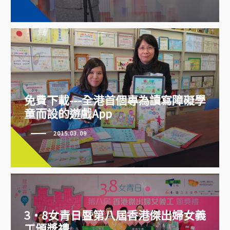
免費下載---全港首個專為讀寫障礙
免費下載---全港首個專為讀寫障礙學
學童而設的遊戲App
童而設的遊戲App
2015.03.09
3‧8女青日暨第八屆香港傑出婦女義
工頒獎禮