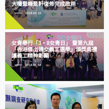
大樓暨峰景軒復修完成啟用
務大樓暨峰景軒復修完成啟用
2018.03.10
女青舉行「3‧8女青日」 暨第九屆
「香港傑出婦女義工選舉」頒獎典禮
讓義工精神彰顯
2018.03.03
女青舉行「3‧8女青日」 暨第九
屆「香港傑出婦女義工選舉」頒獎
典禮 讓義工精神彰顯
女青公佈「兒童志願調查」結果