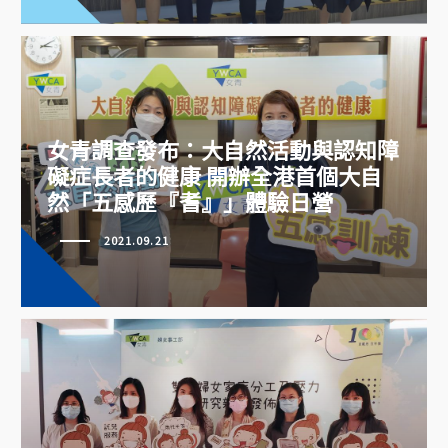
女青調查發布：大自然活動與認知障
礙症長者的健康 開辦全港首個大自
然「五感歷『耆』」體驗日營
女青調查發布：大自然活動與認知
障礙症長者的健康 開辦全港首個
2021.09.21
大自然「五感歷『耆』」體驗日營