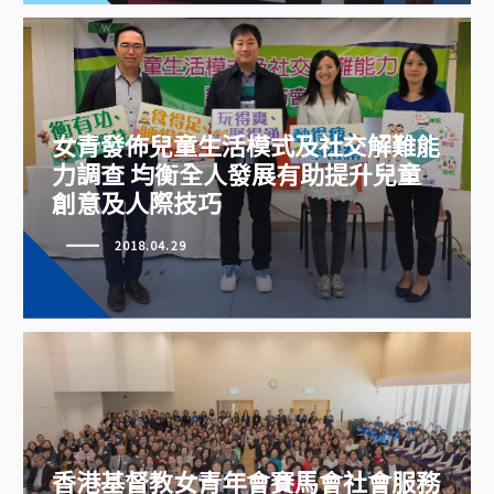
女青發佈兒童生活模式及社交解難能
力調查 均衡全人發展有助提升兒童
創意及人際技巧
女青發佈兒童生活模式及社交解難
能力調查 均衡全人發展有助提升
2018.04.29
兒童創意及人際技巧
香港基督教女青年會賽馬會社會服務
香港基督教女青年會賽馬會社會服