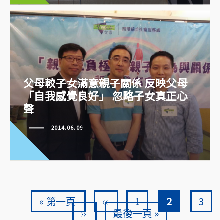
父母較子女滿意親子關係 反映父母
「自我感覺良好」 忽略子女真正心
父母較子女滿意親子關係 反映父
聲
母「自我感覺良好」 忽略子女真
正心聲
2014.06.09
Pagination
First page
Previous page
頁面
Current pa
頁面
« 第一頁
‹‹
1
2
3
Next page
Last page
››
最後一頁 »