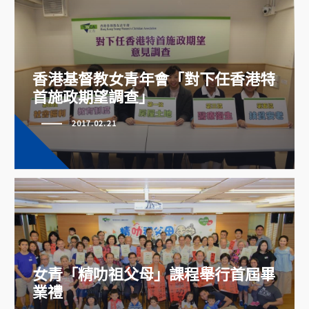
香港基督教女青年會「對下任香港特
香港基督教女青年會「對下任香港
首施政期望調查」
特首施政期望調查」
2017.02.21
女青「精叻祖父母」課程舉行首屆
女青「精叻祖父母」課程舉行首屆畢
畢業禮
業禮