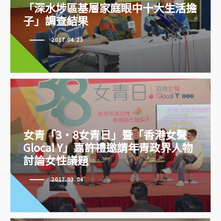
「深水埗區基層家庭眼中十大生活
「深水埗區基層家庭眼中十大生活擔
擔子」調查結果
子」調查結果
2017.04.23
女青「3‧8女青日」暨「香港女聲
Glocal Y」嘉許禮邀請年青政界人物
討論女性議題
女青「3‧8女青日」暨「香港女聲
Glocal Y」嘉許禮邀請年青政界人
2017.03.04
物討論女性議題