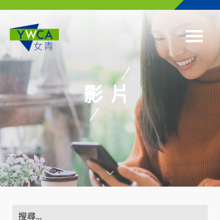
Skip to main content
影片