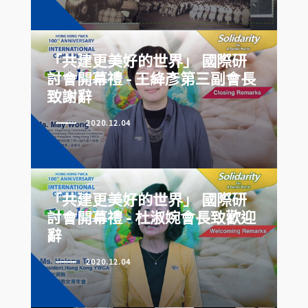
「共建更美好的世界」 國際研
討會開幕禮 - 王絳彥第三副會長
致謝辭
2020.12.04
「共建更美好的世界」 國際
研討會開幕禮 - 王絳彥第三副
會長致謝辭
「共建更美好的世界」 國際研
討會開幕禮 - 杜淑婉會長致歡迎
辭
2020.12.04
「共建更美好的世界」 國際
研討會開幕禮 - 杜淑婉會長致