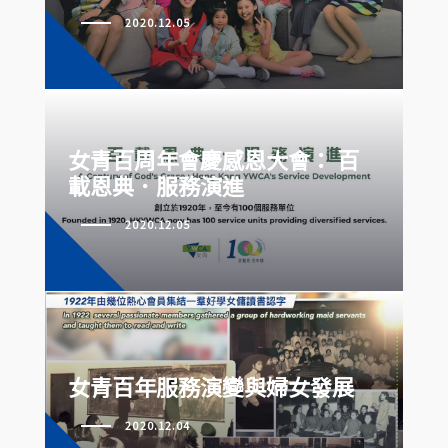
女青百周年會慶感恩大會：
2020.12.05
百年留倩影
女青百周年會慶感恩大會： 百
載恩典．服務演進
女青百周年會慶感恩大會：
2020.12.05
百載恩典．服務演進
女青百年服務演變與婦女發展
女青百年服務演變與婦女發展
2020.12.04