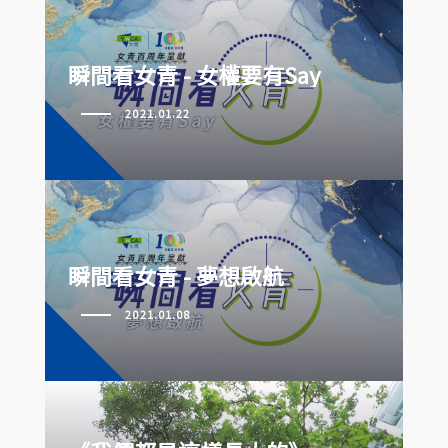
瞬間看女青 - 女權要有Say
瞬間看女青 - 女權要有Say
2021.01.22
瞬間看女青 - 夢想啟航
瞬間看女青 - 夢想啟航
2021.01.08