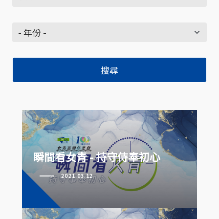
瞬間看女青 - 持守侍奉初心
瞬間看女青 - 持守侍奉初心
2021.03.12