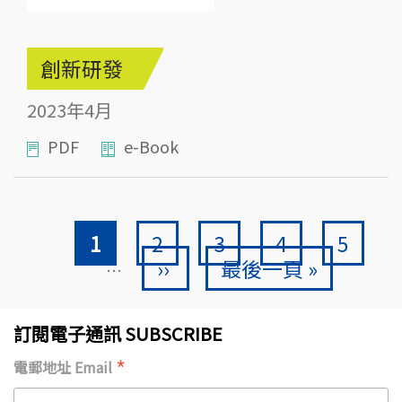
創新研發
2023年4月
PDF
e-Book
Current page
頁面
頁面
頁面
頁面
Pagination
1
2
3
4
5
Next page
Last page
››
最後一頁 »
…
訂閱電子通訊 SUBSCRIBE
*
電郵地址 Email