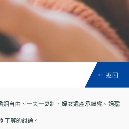
←
返回
、婚姻自由、一夫一妻制、婦女遺產承繼權、婦孺
別平等的討論。