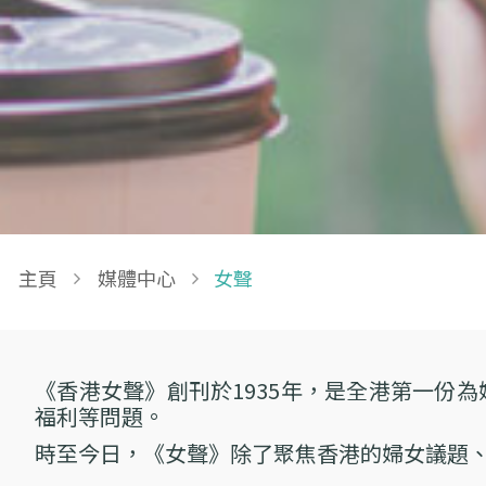
Breadcrumb
主頁
媒體中心
女聲
《香港女聲》創刊於1935年，是全港第一份
福利等問題。
時至今日，《女聲》除了聚焦香港的婦女議題