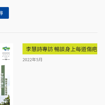
李慧詩專訪 暢談身上每道傷疤
2022年5月