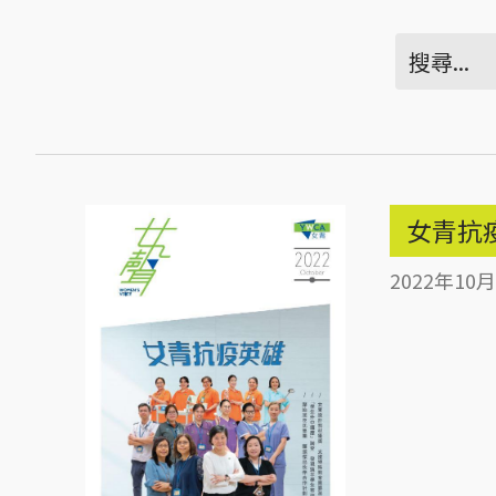
女青抗
2022年10月