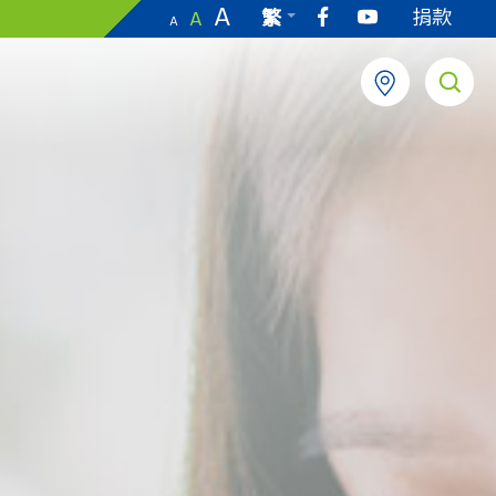
A
捐款
繁
A
A
EN