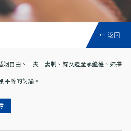
←
返回
、婚姻自由、一夫一妻制、婦女遺產承繼權、婦孺
別平等的討論。