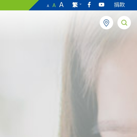
A
捐款
繁
A
A
EN