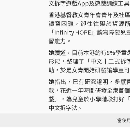
文拆字遊戲App及遊戲訓練工
香港基督教女青年會青年及社
讀寫困難，卻往往礙於資源所
「Infinity HOPE」
習能力。
她續道，目前本港約有8%學童
形尺，整理了「中文十二式拆
助，於是女青開始研發讓學童可
她指出，已有研究證明，多感
款，花近一年時間研發全港首個同
戲」，為兒童於小學階段打好
中文拆字法。
女青社工潘詩雅表示，此App
當使用
者可過關。設計程式時，亦特