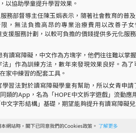
具，以協助學童提升學習效果。
區服務部督導主任陳玉娟表示，隨著社會教育的普及
限，無法負擔高昂的專業治療費用以改善子女情
讀寫障礙兒童支援服務計劃，以較可負擔的價錢提供多元化
患有讀寫障礙，中文作為方塊字，他們往往難以掌
字法」作為訓練方法，數年來發現效果良好。為了
在家中練習的配套工具。
官學習法對於讀寫障礙學童有幫助，所以女青申請
類的App，名為「HOPE中文拆字遊戲」流動應用
「中文字形結構」基礎，期望能夠提升有讀寫障礙兒
現有5個故事，學童須根據故事情節，在限時內將相
本網站時，閣下已同意我們的Cookies政策。
了解更多
別考慮讀寫障礙學童的限制，如閱讀文字較慢、對視