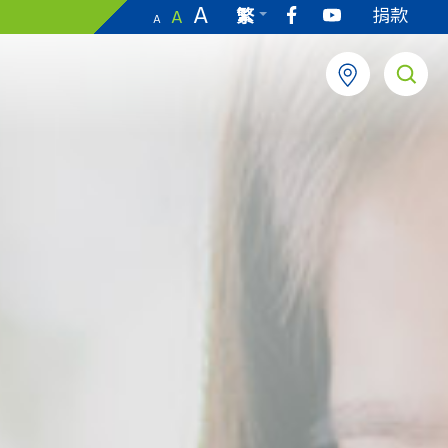
A
捐款
繁
A
A
EN