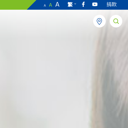
A
捐款
繁
A
A
EN