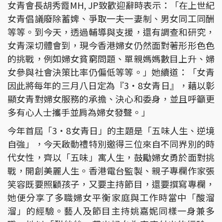
女青會長胡秀霞MH, JP致歡迎辭時表示：「在上世紀
女青倡議廢除蓄婢、爭取一夫一妻制、男女同工同酬
等等。到今天，透過輔導與支援，還有調查和研究，
女青深切體會到，現今香港婦女仍然面對著形形色色
的挑戰，例如婦女貧窮問題、單親媽媽數目上升、婦
女參與社會決策比率仍偏低等等。」她續道：「女青
因此將每年的三月八日定為『3‧8女青日』，藉以彰
顯女青對婦女服務的承擔、決心和委身，並且呼籲更
多有心人士攜手並肩為婦女發聲。」
今年首屆「3‧8女青日」的主題是「五味人生、逆境
自強」，今天啟動禮特別邀得三位來自不同界別的時
代女性，齊以「五味」寓人生，鼓勵婦女勇於面對挑
戰，開創美麗人生。香港電台監製、親子專欄作家張
笑容既要照顧孩子，又要主持節目，還要撰寫專欄，
她便分享了多職婦女平衡家庭與工作時當中「酸溜
溜」的經驗。藝人及節目主持姚嘉妮同樣一身兼多