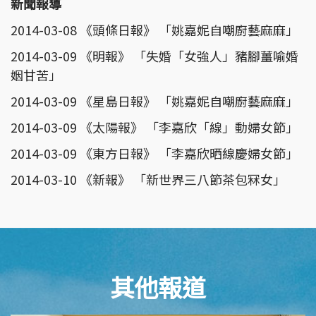
新聞報導
2014-03-08 《頭條日報》 「姚嘉妮自嘲廚藝麻麻」
2014-03-09 《明報》 「失婚「女強人」豬腳薑喻婚
姻甘苦」
2014-03-09 《星島日報》 「姚嘉妮自嘲廚藝麻麻」
2014-03-09 《太陽報》 「李嘉欣「線」動婦女節」
2014-03-09 《東方日報》 「李嘉欣晒線慶婦女節」
2014-03-10 《新報》 「新世界三八節茶包冧女」
其他報道