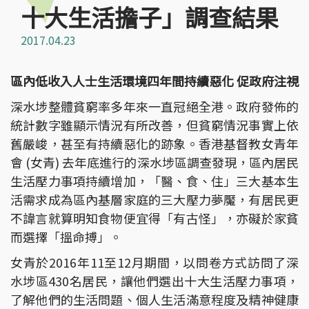
十大生活擔子」調查結果
2017.04.23
區內低收入人士生活環境四年間持續惡化 促政府注視
深水埗整體貧窮率多年來一直冠絕全港。政府發佈的
統計數字雖顯示情況有所改善，但貧窮情況事實上依
舊嚴峻，甚至有持續惡化的跡象。香港基督教女青年
會 (女青) 去年底進行的深水埗區調查發現，區內居民
生活壓力事項持續增加，「醫、食、住」三大基本生
活需求成為區內基層家庭的三大壓力夢魘，有居民更
不諱言就算明知食物便宜得「有古怪」，亦礙於家貧
而選擇「搵命搏」。
女青於2016年11至12月期間，以問卷方式訪問了深
水埗區430名居民，讓他們選出十大生活壓力事項，
了解他們的生活問題、個人生活滿意程度及精神健康