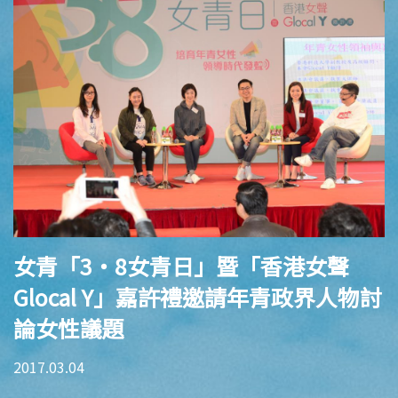
女青「3‧8女青日」暨「香港女聲
Glocal Y」嘉許禮邀請年青政界人物討
論女性議題
2017.03.04