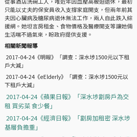
從事酒店洗碗工人，唯近年因血壓高被迫退休，最初
只能以丈夫的保安員收入支撐家庭開支，但兩年前其
夫因心臟病及糖尿病退休無法工作，兩人自此跌入綜
援網。她坦言房租金、食物價格及醫療開支等讓她倆
生活喘不過氣來，盼政府提供支援。
相關新聞報導
2017-04-24《明報》「調查：深水埗1500元以下租
戶大減」
2017-04-24《eElderly》「調查：深水埗1500元以
下租戶大減」
2017-04-24《蘋果日報》「深水埗劏房戶為交
租 買劣菜 食少餐」
2017-04-24《經濟日報》「劏房加租密 深水埗
基層負擔重」