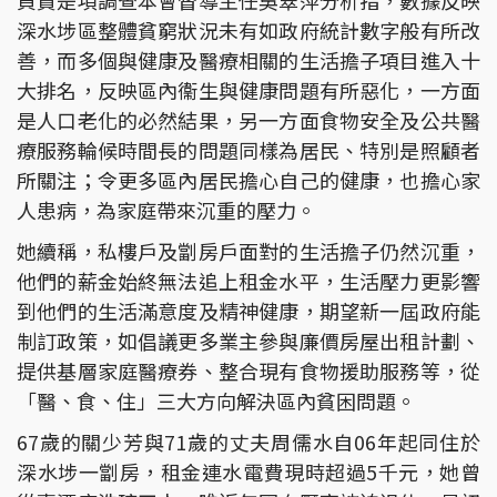
深水埗區整體貧窮狀況未有如政府統計數字般有所改
善，而多個與健康及醫療相關的生活擔子項目進入十
大排名，反映區內衞生與健康問題有所惡化，一方面
是人口老化的必然結果，另一方面食物安全及公共醫
療服務輪候時間長的問題同樣為居民、特別是照顧者
所關注；令更多區內居民擔心自己的健康，也擔心家
人患病，為家庭帶來沉重的壓力。
她續稱，私樓戶及劏房戶面對的生活擔子仍然沉重，
他們的薪金始終無法追上租金水平，生活壓力更影響
到他們的生活滿意度及精神健康，期望新一屆政府能
制訂政策，如倡議更多業主參與廉價房屋出租計劃、
提供基層家庭醫療券、整合現有食物援助服務等，從
「醫、食、住」三大方向解決區內貧困問題。
67歲的關少芳與71歲的丈夫周儒水自06年起同住於
深水埗一劏房，租金連水電費現時超過5千元，她曾