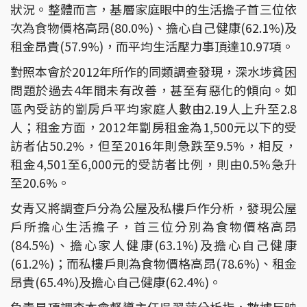
狀況。整體而言，基層家庭眼中的生活擔子首三位依
次為食物價格高昂(80.0%)、擔心自己健康(62.1%)及
租金昂貴(57.9%)，而平均生活壓力事頂達10.97項。
對照本會於2012年所作的同類調查發現，深水埗貧困
問題於過去4年間未有改善，甚至有惡化的傾向。如
區內受訪的劏房戶平均家庭人數由2.19人上升至2.8
人；租金方面，2012年劏房租金為1,500元以下的受
訪者佔50.2%，但至2016年則急跌至9.5%，相反，
租金4,501至6,000元的受訪者比例，則由0.5%急升
至20.6%。
女青又將調查戶分為公屋及私樓戶作分析，發現公屋
戶所擔心生活擔子，首三位分別為食物價格高昂
(84.5%)、擔心家人健康(63.1%)及擔心自己健康
(61.2%)；而私樓戶則為食物價格高昂(78.6%)、租金
昂貴(65.4%)及擔心自己健康(62.4%)。
負責是項調查本會督導主任吳翠萍分析指，數據反映