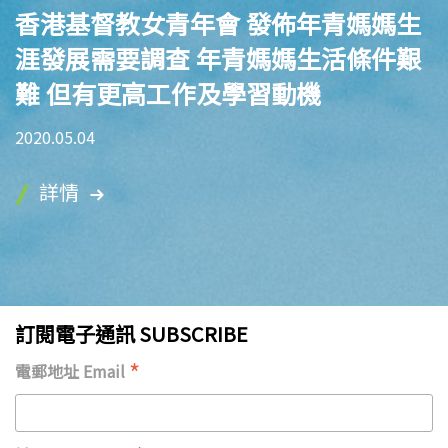
香港基督教女青年會 發佈年青媽媽生
涯發展需要調查 年青媽媽生活條件艱
難 但有更高工作及學習動機
2020.05.04
詳情
訂閱電子通訊 SUBSCRIBE
*
電郵地址 Email