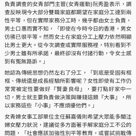
負責調查的女青部門主管(女青運動)阮秀盈表示，調
查反映現今大部分雙職家庭都期望在家庭分工達到兩
性平等，但在實際家務分工時，幾乎都由女士負責，
男士口惠而實不知，「即使在今時今日的香港，男女
彷彿已很平等。然而女士在家庭分工上壓力依然明顯
比男士更大。從今次調查或實際服務裡，特別看到不
少男士雖有所承諾，最終卻沒有付諸行動，令女士感
到有冤無路訴。」
她認為傳統思想仍然左右了分工，「到底是受固有框
框、傳統還是成長經驗所影響呢？女性即使有工作仍
常常被定性要做好『賢妻良母』，要打點好家中一
切，男士就主要負責做決策與賺錢這類『大事』，所
以家務這些『小事』不應煩擾他們。」
女青婦女事工部單位主任蘇嘉儀則希望大眾能多關注
婦女壓力狀況，建議從多方面著手解家庭分工不公的
問題，「社會應該加強性別平等教育，或嘗試挑戰傳