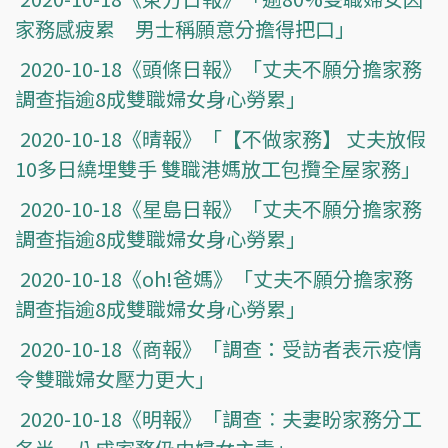
家務感疲累 男士稱願意分擔得把口」
2020-10-18《頭條日報》「丈夫不願分擔家務
調查指逾8成雙職婦女身心勞累」
2020-10-18《晴報》「【不做家務】 丈夫放假
10多日繞埋雙手 雙職港媽放工包攬全屋家務」
2020-10-18《星島日報》「丈夫不願分擔家務
調查指逾8成雙職婦女身心勞累」
2020-10-18《oh!爸媽》「丈夫不願分擔家務
調查指逾8成雙職婦女身心勞累」
2020-10-18《商報》「調查：受訪者表示疫情
令雙職婦女壓力更大」
2020-10-18《明報》「調查︰夫妻盼家務分工