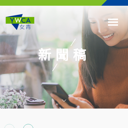
Skip to main content
新聞稿