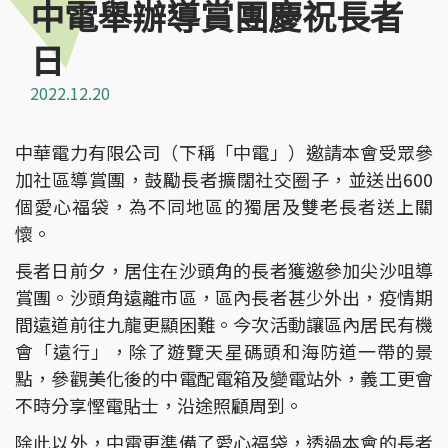
中電舉辦導賞團慶祝長者
日
2022.12.20
中華電力有限公司（下稱「中電」）邀請本會受眾參
加社區導賞團，鼓勵長者擴闊社交圈子，並送出600
個愛心福袋，為不同地區的獨居及雙老長者送上關
懷。
長者日前夕，居住在沙頭角的長者獲邀參加尖沙咀導
賞團。沙頭角遠離市區，區內長者甚少外出，疫情期
間遠道前往九龍更顯困難。今次活動讓區內居民有機
會「遠行」，除了遊覽天星碼頭和海防道一帶的景
點，參觀美化後的中電配電箱及變電站外，義工更會
不時分享慳電貼士，沿途照顧周到。
除此以外，中電更準備了愛心福袋，透過本會的長者