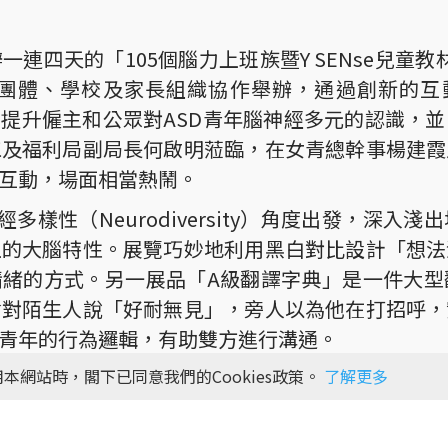
連四天的「105個腦力上班族暨Y SENse兒童教材
業團體、學校及家長組織協作舉辦，通過創新的互動
在提升僱主和公眾對ASD青年腦神經多元的認識，
工及福利局副局長何啟明蒞臨，在女青總幹事楊建霞
年互動，場面相當熱鬧。
多樣性（Neurodiversity）角度出發，深
上的大腦特性。展覽巧妙地利用黑白對比設計「想法
情緒的方式。另一展品「A級翻譯字典」是一件大
會對陌生人說「好耐無見」，旁人以為他在打招呼，
D青年的行為邏輯，有助雙方進行溝通。
本網站時，閣下已同意我們的Cookies政策。
了解更多
與挑戰，展覽訪問了105位在不同行業和崗位工作或
眾深入了解他們的喜怒哀樂。展覽不僅展示真摯的故
亦展示職場指導員（Job Coach）的服務經