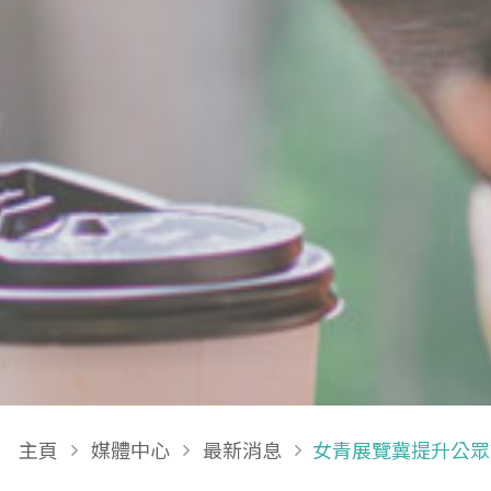
Breadcrumb
主頁
媒體中心
最新消息
女青展覽冀提升公眾