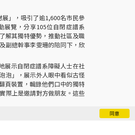
展」，吸引了逾1,600名市民參
展覽，分享105位自閉症譜系
並了解其獨特優勢，推動社區及職
及副總幹事李雯珊的陪同下，欣
入淺出地展示自閉症譜系障礙人士在社
泡泡」，展示外人眼中看似古怪
型翻頁裝置，輯錄他們口中的獨特
實際上是邀請對方做朋友。這些
同意
實習的ASD青年，以錄音及投影
事，還探討僱主如何通過調整工
驗，以及職場指導工具，旨在增強僱