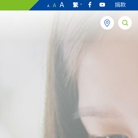
A
捐款
繁
A
A
EN