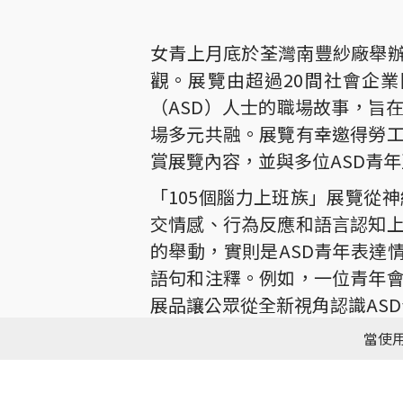
女青上月底於荃灣南豐紗廠舉辦一
觀。展覽由超過20間社會企
（ASD）人士的職場故事，旨
場多元共融。展覽有幸邀得勞
賞展覽內容，並與多位ASD青
「105個腦力上班族」展覽從神經
交情感、行為反應和語言認知
的舉動，實則是ASD青年表達
語句和注釋。例如，一位青年
展品讓公眾從全新視角認識AS
當使用
為聚焦ASD青年在職場的潛能
片呈現他們的職場經歷，讓公
作環境，協助青年發揮潛能。現場