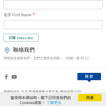
*
名字 First Name
聯絡我們
神既是這樣愛我們，我們也當彼此相愛。（約翰一書 四:11）
版權所有© 2026 香港基督教女青年會 (擔保有限公司)
當使用本網站時，閣下已同意我們的
同意
免責條款
|
私隱政策
Cookies政策。
了解更多