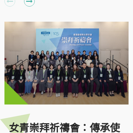
女青崇拜祈禱會：傳承使