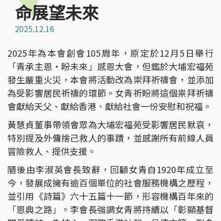
命展望未來
2025.12.16
2025年為本會創會105周年，原定於12月5日舉行
「青承主恩‧盼未來」感恩大會，但鑑於大埔宏福苑
發生嚴重火災，本會將活動改為崇拜祈禱會，並添加
為受影響居民祈禱的環節。女青祈盼將這個祟拜祈禱
會獻給天父、獻給香港、獻給社會一份安慰和祝福。
黃慧貞董事帶領會眾為大埔宏福苑受影響居民默哀，
特別提及外傭捨己救人的事蹟，並感謝所有前線人員
冒險救人、提供支援。
隨後由李淑英會長致辭，回顧女青自1920年成立至
今，發展成擁有逾百個單位的社會服務機構之歷程，
並引用《詩篇》六十五篇十一節，形容機構百年來的
「恩典之路」。李會長強調女青將持續以「彰顯基督