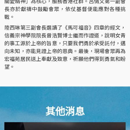
關愛精神」為核心，服務香港社群。呂倩文第一副會
長亦於獻禱中鼓勵會眾，依仗基督便能應對各種挑
戰。
陸西琳第三副會長選讀了《馬可福音》四章的經文，
信義宗神學院院長曾浩賢博士繼而作證道，說明女青
的事工源於上帝的旨意，只要我們勇於承受託付，邁
向未知，亦能見證上帝的恩典。最後，現場會眾再為
宏福苑居民送上奉獻及致意，祈願他們得到勇氣和盼
望。
其他消息