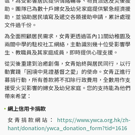
區，為受影響居民提供情緒輔導、物資派送及災後援
助。團隊已為數十戶婦女及幼兒家庭提供緊急經濟援
助，並協助居民填寫及遞交各類援助申請，累計處理
文件過千份。
為全面照顧居民需求，女青更透過區內11間幼稚園及
兩間中學的駐校社工網絡，主動識別幾十位受影響學
生、教職員及其家庭成員，即時提供心理支援。
從災後重建到治癒創傷，女青始終與居民同行，以行
動實踐「困境中見證基督之愛」的使命。女青正進行
募捐行動，所有善款將不扣除行政費用，全數用作支
援受火災影響的婦女及幼兒家庭。您的支持能為他們
帶來希望：
網上信用卡捐款
女青捐款網站：
https://www.ywca.org.hk/zh-
hant/donation/ywca_donation_form?tid=1616