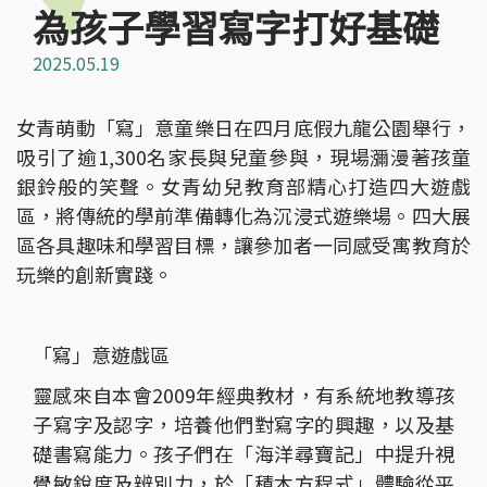
為孩子學習寫字打好基礎
2025.05.19
女青萌動「寫」意童樂日在四月底假九龍公園舉行，
吸引了逾1,300名家長與兒童參與，現場瀰漫著孩童
銀鈴般的笑聲。女青幼兒教育部精心打造四大遊戲
區，將傳統的學前準備轉化為沉浸式遊樂場。四大展
區各具趣味和學習目標，讓參加者一同感受寓教育於
玩樂的創新實踐。
「寫」意遊戲區
靈感來自本會2009年經典教材，有系統地教導孩
子寫字及認字，培養他們對寫字的興趣，以及基
礎書寫能力。孩子們在「海洋尋寶記」中提升視
覺敏銳度及辨別力，於「積木方程式」體驗從平