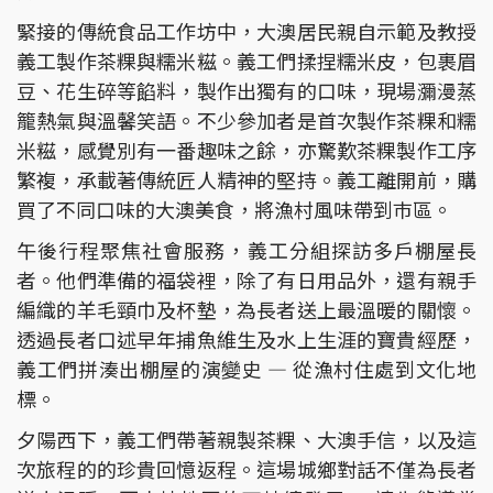
緊接的傳統食品工作坊中，大澳居民親自示範及教授
義工製作茶粿與糯米糍。義工們揉捏糯米皮，包裹眉
豆、花生碎等餡料，製作出獨有的口味，現場瀰漫蒸
籠熱氣與溫馨笑語。不少參加者是首次製作茶粿和糯
米糍，感覺別有一番趣味之餘，亦驚歎茶粿製作工序
繁複，承載著傳統匠人精神的堅持。義工離開前，購
買了不同口味的大澳美食，將漁村風味帶到巿區。
午後行程聚焦社會服務，義工分組探訪多戶棚屋長
者。他們準備的福袋裡，除了有日用品外，還有親手
編織的羊毛頸巾及杯墊，為長者送上最溫暖的關懷。
透過長者口述早年捕魚維生及水上生涯的寶貴經歷，
義工們拼湊出棚屋的演變史 — 從漁村住處到文化地
標。
夕陽西下，義工們帶著親製茶粿、大澳手信，以及這
次旅程的的珍貴回憶返程。這場城鄉對話不僅為長者