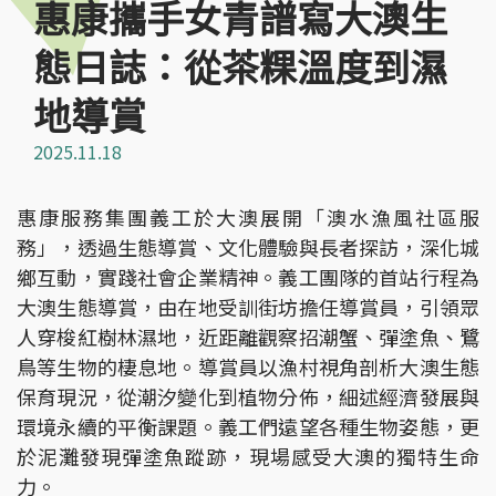
惠康攜手女青譜寫大澳生
態日誌：從茶粿溫度到濕
地導賞
2025.11.18
惠康服務集團義工於大澳展開「澳水漁風社區服
務」，透過生態導賞、文化體驗與長者探訪，深化城
鄉互動，實踐社會企業精神。義工團隊的首站行程為
大澳生態導賞，由在地受訓街坊擔任導賞員，引領眾
人穿梭紅樹林濕地，近距離觀察招潮蟹、彈塗魚、鷺
鳥等生物的棲息地。導賞員以漁村視角剖析大澳生態
保育現況，從潮汐變化到植物分佈，細述經濟發展與
環境永續的平衡課題。義工們遠望各種生物姿態，更
於泥灘發現彈塗魚蹤跡，現場感受大澳的獨特生命
力。