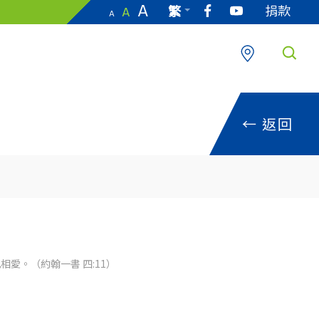
A
捐款
繁
A
A
EN
←
返回
愛。（約翰一書 四:11）