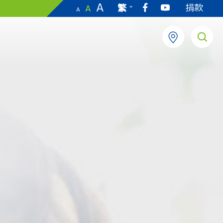
A
捐款
繁
A
A
EN