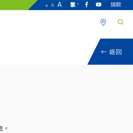
A
捐款
繁
A
A
EN
←
返回
性。