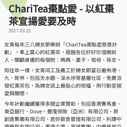
ChariTea棗點愛 - 以紅棗
茶宣揚愛要及時
2017.03.21
女青每年三八婦女節舉辦「ChariTea棗點愛慈善計
劃」，奉上窩心的紅棗茶，提醒各位好好珍惜眼前
人，關顧身邊的每個她：媽媽、妻子、祖母、孫女。
如往年一樣，女青同工及義工於婦女節當日遍佈港、
九、新界，包括天水圍、深水埗等基層社區，免費派
發紅棗茶包，為婦女送上最貼心的祝福，用行動宣揚
愛與關懷。
今年計劃繼續獲得多間企業贊助，包括香港賽馬會、
東亞銀行、Dove、豐隆保險（亞洲）有限公司、新
創建集團有限公司、君好飲食管理有限公司、利康中
西藥房有限公司、惠達企業、富城集團、中僑參茸公