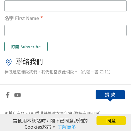
*
名字 First Name
聯絡我們
神既是這樣愛我們，我們也當彼此相愛。（約翰一書 四:11）
版權所有© 2026 香港基督教女青年會 (擔保有限公司)
當使用本網站時，閣下已同意我們的
同意
免責條款
|
私隱政策
Cookies政策。
了解更多