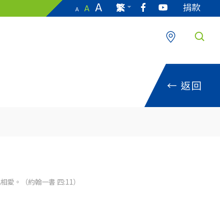
A
捐款
繁
A
A
EN
←
返回
愛。（約翰一書 四:11）