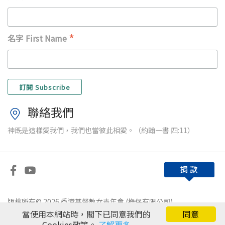
*
名字 First Name
聯絡我們
神既是這樣愛我們，我們也當彼此相愛。（約翰一書 四:11）
版權所有© 2026 香港基督教女青年會 (擔保有限公司)
當使用本網站時，閣下已同意我們的
同意
免責條款
|
私隱政策
Cookies政策。
了解更多