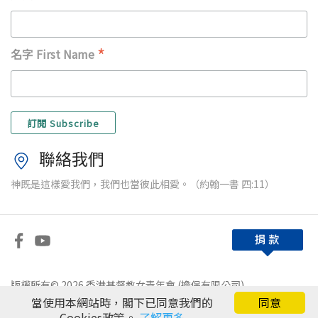
*
名字 First Name
聯絡我們
神既是這樣愛我們，我們也當彼此相愛。（約翰一書 四:11）
版權所有© 2026 香港基督教女青年會 (擔保有限公司)
當使用本網站時，閣下已同意我們的
同意
免責條款
|
私隱政策
Cookies政策。
了解更多