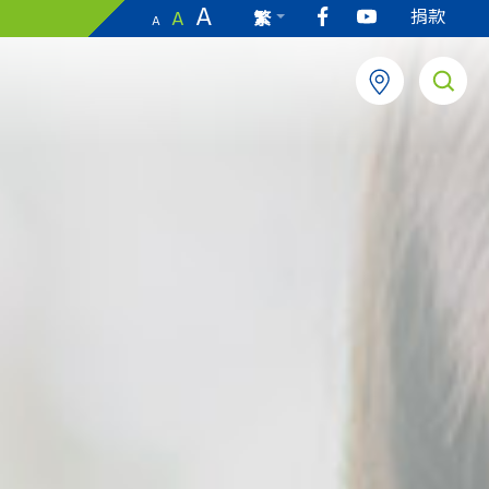
A
捐款
A
繁
A
EN