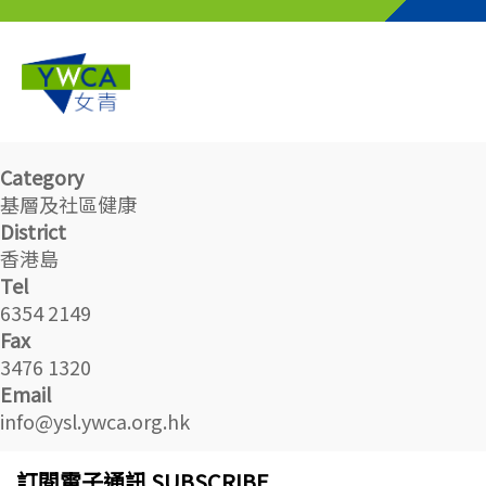
Skip to main content
Category
基層及社區健康
District
香港島
Tel
6354 2149
Fax
3476 1320
Email
info@ysl.ywca.org.hk
訂閱電子通訊 SUBSCRIBE