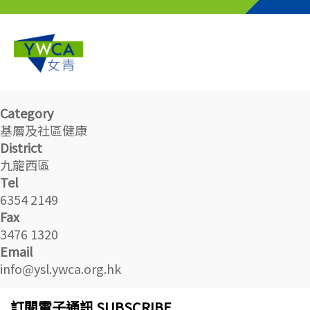
Skip to main content
Category
基層及社區健康
District
九龍西區
Tel
6354 2149
Fax
3476 1320
Email
info@ysl.ywca.org.hk
訂閱電子通訊 SUBSCRIBE