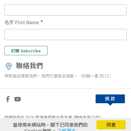
*
名字 First Name
聯絡我們
神既是這樣愛我們，我們也當彼此相愛。（約翰一書 四:11）
版權所有© 2026 香港基督教女青年會 (擔保有限公司)
當使用本網站時，閣下已同意我們的
同意
免責條款
|
私隱政策
Cookies政策。
了解更多