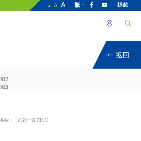
A
捐款
繁
A
A
EN
←
返回
082
083
愛。（約翰一書 四:11）