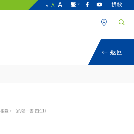
A
捐款
繁
A
A
EN
←
返回
愛。（約翰一書 四:11）