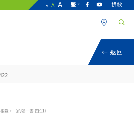
A
捐款
繁
A
A
EN
←
返回
422
愛。（約翰一書 四:11）