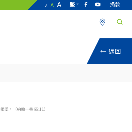
A
捐款
繁
A
A
EN
←
返回
愛。（約翰一書 四:11）