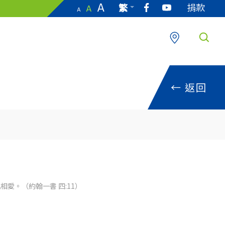
A
捐款
繁
A
A
EN
←
返回
愛。（約翰一書 四:11）