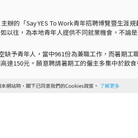
的「Say YES To Work青年招聘博覽暨生涯
一如以往，為本地青年人提供不同就業機會，不論是
空缺予青年人，當中961份為兼職工作，而暑期工
薪則高達150元。願意聘請暑期工的僱主多集中於飲
更分別推出五天及一個月的工作實習機會。此外，大
本網站時，閣下已同意我們的Cookies政策。
了解更多
嶄新的體驗式面試，透過實際工作處境分析及技能
ttitude態度)、S(Skills技能)及K(Knowle
才配對。
 羅致光博士, GBS, JP、署理中西區民政事務助
陳捷貴議員, BBS, JP及女青會長 杜淑婉女士擔