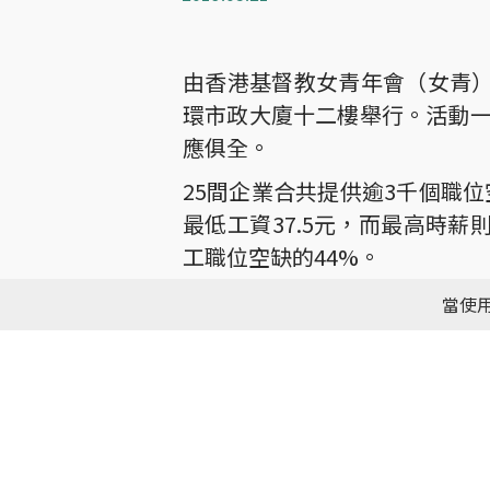
由香港基督教女青年會（女青）主辦
環市政大廈十二樓舉行。活動
應俱全。
25間企業合共提供逾3千個職位
最低工資37.5元，而最高時
工職位空缺的44%。
大會今年除提供職位空缺外，
當使用
港迪士尼、H&M等合作，推出
位所需的V(Value價值觀)、A(A
特點和能力，以達致更有效的人
女青很榮幸邀得勞工及福利局局長
文化康樂及社會事務委員會主席 