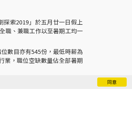
規劃探索2019」於五月廿一日假上
全職、兼職工作以至暑期工均一
職位數目亦有545份，最低時薪為
食行業，職位空缺數量佔全部暑期
會亦特別與八間知名企業包括香
同意
測試，讓青年人更具體掌握相關職
dge知識)，亦讓僱主更深入認識應徵者的
理專員 劉宇恒先生、中西區區議會
任活動主禮嘉賓。杜淑婉會長致辭時