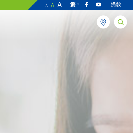
A
捐款
繁
A
A
EN