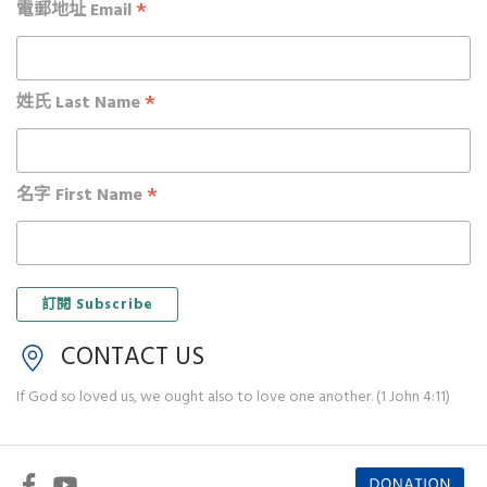
*
電郵地址 Email
*
姓氏 Last Name
*
名字 First Name
CONTACT US
If God so loved us, we ought also to love one another. (1 John 4:11)