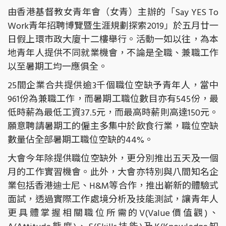
由香港基督教女青年會（女青）主辦的「Say YES To
Work青年招聘博覽暨生涯規劃探索2019」於五月廿一
日假上環市政大廈十二樓舉行。活動一如以往，為本
地青年人提供不同就業機會，不論是全職、兼職工作
以至暑期工均一應俱全。
25間企業合共提供逾3千個職位空缺予青年人，當中
961份為兼職工作，而暑期工職位數目亦有545份，最
低時薪為最低工資37.5元，而最高時薪則高達150元。
願意聘請暑期工的僱主多集中於飲食行業，職位空缺
數量佔全部暑期工職位空缺的44%。
大會今年除提供職位空缺外，更分別推出五天及一個
月的工作實習機會。此外，大會亦特別與八間知名企
業包括香港迪士尼、H&M等合作，推出嶄新的體驗式
面試，透過實際工作處境分析及技能測試，讓青年人
更具體掌握相關職位所需的V(Value價值觀)、