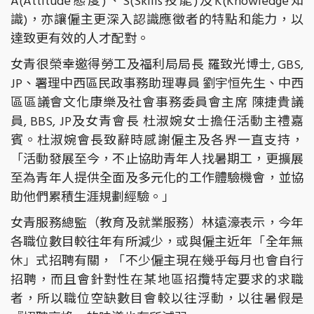
A(Attitude態度)、S(Skills技能)及K(Knowledge知
識)，亦讓僱主更深入認識應徵者的特點和能力，以
達致更有效的人才配對。
女青很榮幸邀得勞工及福利局局長 羅致光博士, GBS,
JP、署理中西區民政事務助理專員 劉宇恒先生、中西
區區議會文化康樂及社會事務委員會主席 陳捷貴議
員, BBS, JP及女青會長 杜淑婉女士擔任活動主禮嘉
賓。杜淑婉會長致辭時感謝僱主及各界一直支持，
「活動發展至今，不止協助青年人找暑期工，更擴展
至為青年人提供全面及多元化的工作體驗機會，並協
助他們累積生涯規劃經驗。」
女青服務總監（教育及就業服務）林遠濠表示，今年
各職位數目較往年有所減少，或與僱主近年「全年無
休」式招聘有關，「不少僱主現在幾乎每月也會自行
招聘，而且會針對性在某地區招攬特定要求的求職
者，所以職位空缺數目會較以往浮動，以往暑假是