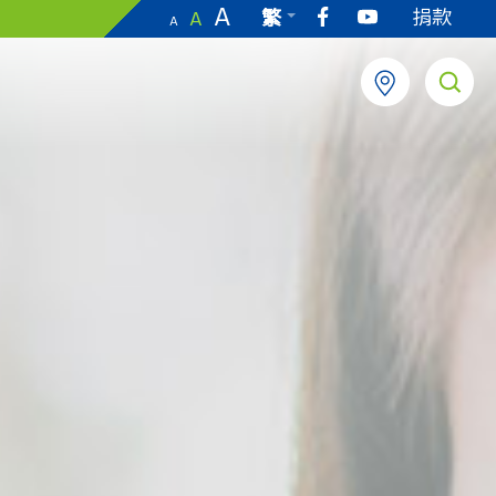
A
捐款
繁
A
A
EN