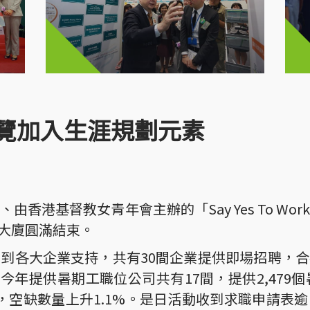
覽加入生涯規劃元素
香港基督教女青年會主辦的「Say Yes To W
政大廈圓滿結束。
各大企業支持，共有30間企業提供即場招聘，合共
。今年提供暑期工職位公司共有17間，提供2,479
，空缺數量上升1.1%。是日活動收到求職申請表逾1,