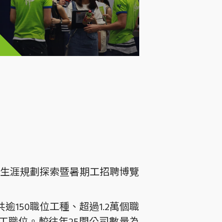
ork生涯規劃探索暨暑期工招聘博覽
150職位工種、超過1.2萬個職