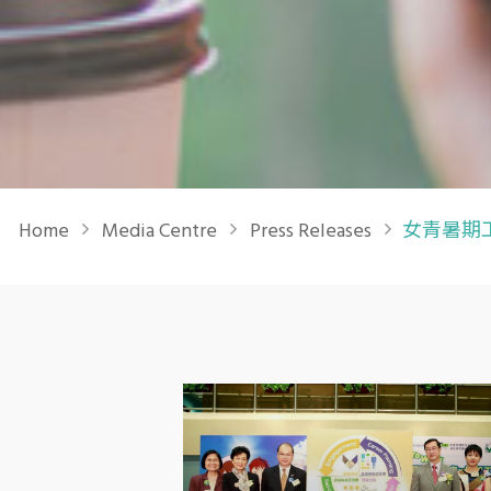
Breadcrumb
Home
Media Centre
Press Releases
女青暑期