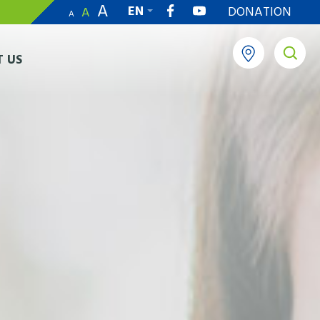
A
EN
DONATION
A
A
繁
 US