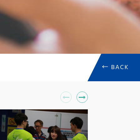
←
BACK