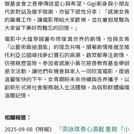
徵基金會之善舉傳送愛心與希望。Gigi躬身與小朋友
代表對話及握手致謝，亦留下感性分享：「感謝女青
的籌備工作，讓電影帶給大家歡樂，並在暑假尾聲為
大家留下美好而難忘的回憶。」
電影中大雄穿越畫布修復異世界的劇情，恰與女青
「以藝術啟迪潛能」的理念共鳴。隨著劇情推進至雅
托利亞公國尋找夢幻寶石的高潮，觀眾都專注劇情，
彷彿親歷冒險。參加者感謝小黃花慈善教育基金舉辦
是次活動，讓他們有機會與家人一同欣賞電影，度過
溫馨愉快的下午。女青期盼未來持續與各界攜手，以
創新形式將社會服務融入生活體驗，為弱勢群體編織
溫暖記憶。
相關報道：
「梁詠琪善心滿載 重啟『小
2025-09-08《明報》