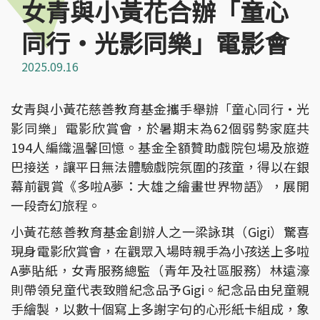
女青與小黃花合辦「童心
同行‧光影同樂」電影會
2025.09.16
女青與小黃花慈善教育基金攜手舉辦「童心同行‧光
影同樂」電影欣賞會，於暑期末為62個弱勢家庭共
194人編織溫馨回憶。基金全額贊助戲院包場及旅遊
巴接送，讓平日無法體驗戲院氛圍的孩童，得以在銀
幕前觀賞《多啦A夢：大雄之繪畫世界物語》，展開
一段奇幻旅程。
小黃花慈善教育基金創辦人之一梁詠琪（Gigi）驚喜
現身電影欣賞會，在觀眾入場時親手為小孩送上多啦
A夢貼紙，女青服務總監（青年及社區服務）林遠濠
則帶領兒童代表致贈紀念品予Gigi。紀念品由兒童親
手繪製，以數十個寫上多謝字句的心形紙卡組成，象