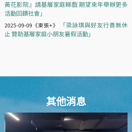
黃花影院』請基層家庭睇戲 期望來年舉辦更多
活動回饋社會」
「梁詠琪與好友行善無休
2025-09-09《東張+》
止 贊助基層家庭小朋友暑假活動」
其他消息