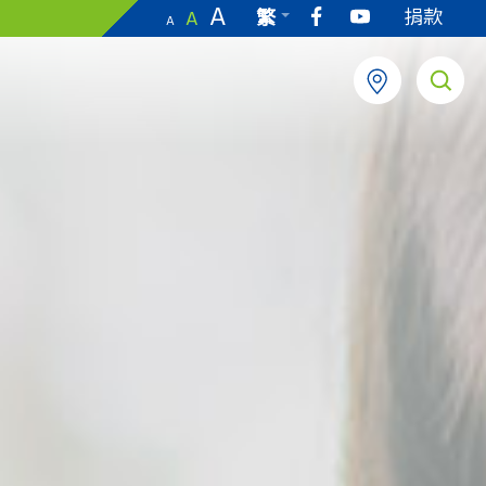
A
捐款
繁
A
A
EN