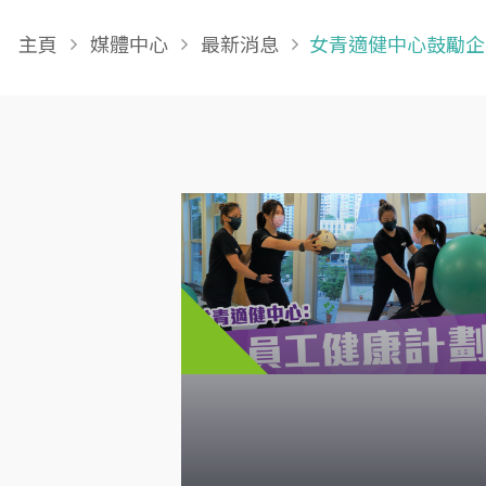
Breadcrumb
主頁
媒體中心
最新消息
女青適健中心鼓勵企