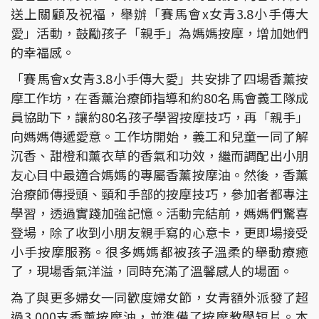
送上關顧及祝福，舉辦「賽馬會x女青3.8小手傳大
愛」活動，鼓勵孩子「親手」為媽媽按摩，增加她們
的幸福感。
「賽馬會x女青3.8小手傳大愛」共安排了四場香薰按
摩工作坊，在香薰治療師指導和約80名馬會義工隊成
員協助下，讓約80名孩子學習按摩技巧，再「親手」
向媽媽傳遞愛意。工作坊開始，義工和兒童一同了解
沉香、甜橙和薰衣草的香氣和功效，繼而調配出小朋
友心目中最適合媽媽的專屬香薰按摩油。然後，香薰
治療師傳授頭、頸和手部的按摩技巧，參加者都專注
學習，透過實踐加強記憶。活動完結前，媽媽們驚喜
登場，除了收到小朋友親手寫的心意卡，更即場接受
小手按摩服務。很多媽媽都被孩子溫柔的舉動療癒
了，現場香氣洋溢，同時充滿了溫馨感人的場面。
為了與更多婦女一同歡度婦女節，女青額外派發了超
過3,000支香薰按摩油，並準備了按摩教學短片。本