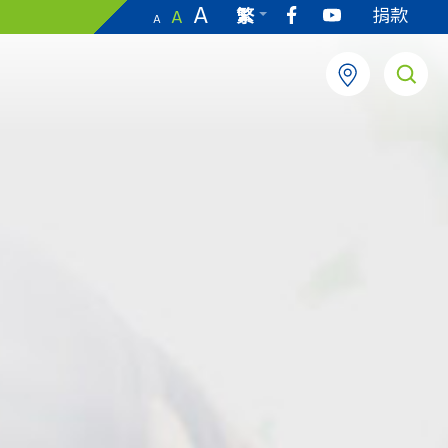
A
捐款
繁
A
A
EN