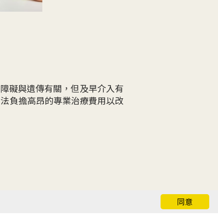
讀寫障礙與遺傳有關，但及早介入有
無法負擔高昂的專業治療費用以改
及伴讀義工提供跨專業訓練及親子
同意
礙程度，更能提升他們的樂觀感、