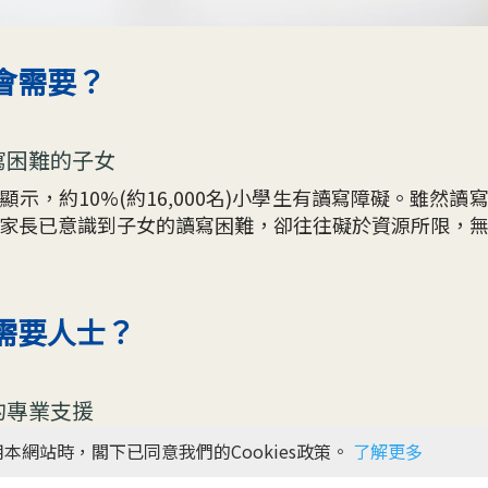
會需要？
寫困難的子女
示，約10%(約16,000名)小學生有讀寫障礙。雖然
家長已意識到子女的讀寫困難，卻往往礙於資源所限，
需要人士？
的專業支援
錢，由社工、教育心理學家、職業治療師、藝術治療師
本網站時，閣下已同意我們的Cookies政策。
了解更多
力。研究結果顯示，本計劃不但有效減低學童的讀寫障