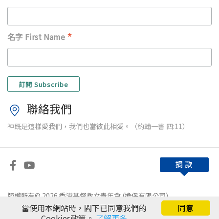
*
名字 First Name
聯絡我們
神既是這樣愛我們，我們也當彼此相愛。（約翰一書 四:11）
版權所有© 2026 香港基督教女青年會 (擔保有限公司)
當使用本網站時，閣下已同意我們的
同意
免責條款
|
私隱政策
Cookies政策。
了解更多