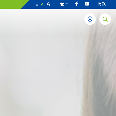
A
捐款
A
繁
A
EN