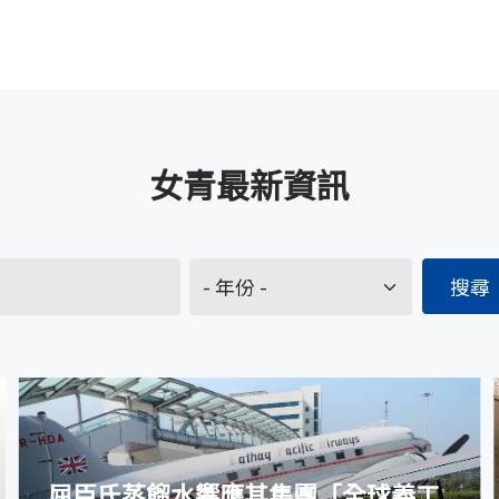
女青最新資訊
屈臣氏蒸餾水響應其集團「全球義工