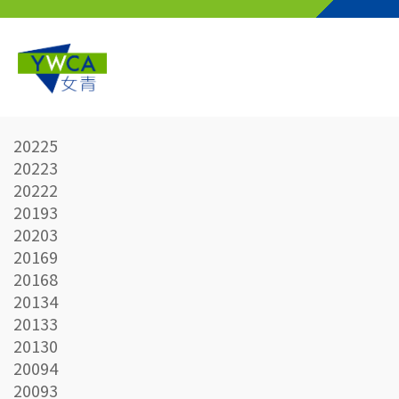
Skip to main content
20225
20223
20222
20193
20203
20169
20168
20134
20133
20130
20094
20093