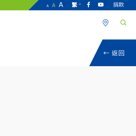
A
捐款
繁
A
A
EN
←
返回