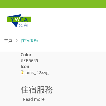
Skip to main content
Breadcrumb
主頁
住宿服務
Color
#EB5659
Icon
pins_12.svg
住宿服務
about 住宿服務
Read more