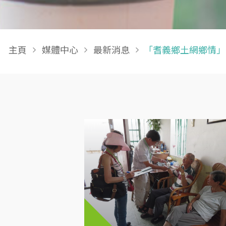
Breadcrumb
主頁
媒體中心
最新消息
「耆義鄉土網鄉情」