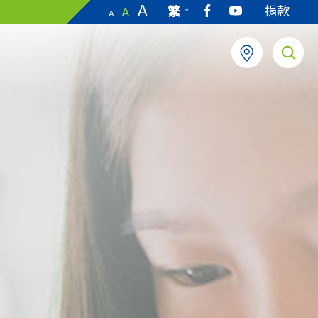
A
捐款
繁
A
A
EN