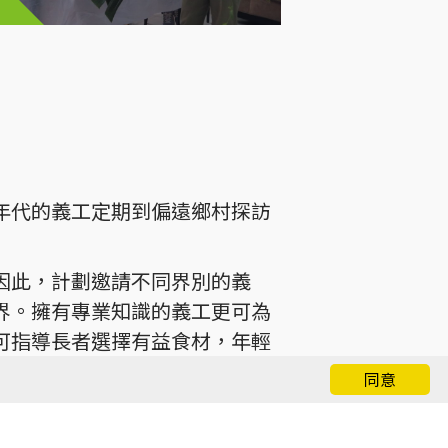
年代的義工定期到偏遠鄉村探訪
因此，計劃邀請不同界別的義
界。擁有專業知識的義工更可為
可指導長者選擇有益食材，年輕
長者亦會不時準備傳統食品如茶
同意
探訪過16條位於上水、沙頭角及